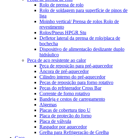
Rolo de prensa de rolo
Rolo de soldagem para superfície de pinos de
liga
Moinho vertical/ Prensa de rolos Rolo de
revestimento
Rolos/Pneus HPGR Stu
Defletor lateral da prensa de rolo/placa de
bochecha
Dispositivo de alimentação deslizante duplo
hidráulico
Peça de aço resistente ao calor
Peça de reposição para pré-aquecedor
Âncora de pré-aquecedor
Cilindro interno do pré-aquecedor
Peças de reposição para forno rotativo
Peças do refrigerador Cross Bar
Corrente de forno rotativo
Bandeja e cestos de carregamento
Algemas
Placas de cobertura tipo U
Placa de proteção do forno
Placa de válvula
Raspador por aquecedor
Grelha para Refrigeração de Grelha
Caso