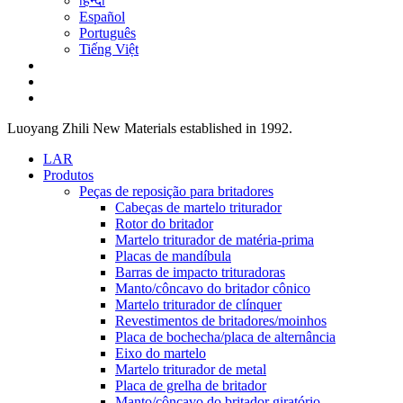
हिन्दी
Español
Português
Tiếng Việt
Luoyang Zhili New Materials established in 1992.
LAR
Produtos
Peças de reposição para britadores
Cabeças de martelo triturador
Rotor do britador
Martelo triturador de matéria-prima
Placas de mandíbula
Barras de impacto trituradoras
Manto/côncavo do britador cônico
Martelo triturador de clínquer
Revestimentos de britadores/moinhos
Placa de bochecha/placa de alternância
Eixo do martelo
Martelo triturador de metal
Placa de grelha de britador
Manto/côncavo do britador giratório