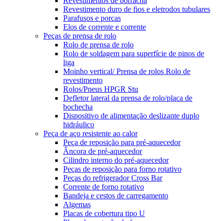
Revestimentos de borracha
Revestimento duro de fios e eletrodos tubulares
Parafusos e porcas
Elos de corrente e corrente
Peças de prensa de rolo
Rolo de prensa de rolo
Rolo de soldagem para superfície de pinos de
liga
Moinho vertical/ Prensa de rolos Rolo de
revestimento
Rolos/Pneus HPGR Stu
Defletor lateral da prensa de rolo/placa de
bochecha
Dispositivo de alimentação deslizante duplo
hidráulico
Peça de aço resistente ao calor
Peça de reposição para pré-aquecedor
Âncora de pré-aquecedor
Cilindro interno do pré-aquecedor
Peças de reposição para forno rotativo
Peças do refrigerador Cross Bar
Corrente de forno rotativo
Bandeja e cestos de carregamento
Algemas
Placas de cobertura tipo U