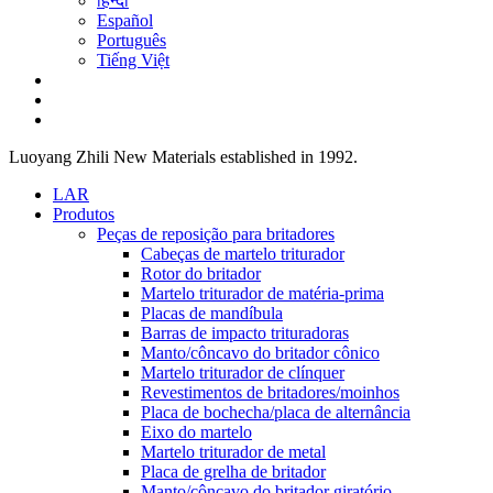
हिन्दी
Español
Português
Tiếng Việt
Luoyang Zhili New Materials established in 1992.
LAR
Produtos
Peças de reposição para britadores
Cabeças de martelo triturador
Rotor do britador
Martelo triturador de matéria-prima
Placas de mandíbula
Barras de impacto trituradoras
Manto/côncavo do britador cônico
Martelo triturador de clínquer
Revestimentos de britadores/moinhos
Placa de bochecha/placa de alternância
Eixo do martelo
Martelo triturador de metal
Placa de grelha de britador
Manto/côncavo do britador giratório