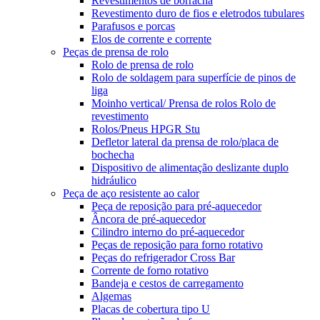
Revestimentos de borracha
Revestimento duro de fios e eletrodos tubulares
Parafusos e porcas
Elos de corrente e corrente
Peças de prensa de rolo
Rolo de prensa de rolo
Rolo de soldagem para superfície de pinos de
liga
Moinho vertical/ Prensa de rolos Rolo de
revestimento
Rolos/Pneus HPGR Stu
Defletor lateral da prensa de rolo/placa de
bochecha
Dispositivo de alimentação deslizante duplo
hidráulico
Peça de aço resistente ao calor
Peça de reposição para pré-aquecedor
Âncora de pré-aquecedor
Cilindro interno do pré-aquecedor
Peças de reposição para forno rotativo
Peças do refrigerador Cross Bar
Corrente de forno rotativo
Bandeja e cestos de carregamento
Algemas
Placas de cobertura tipo U