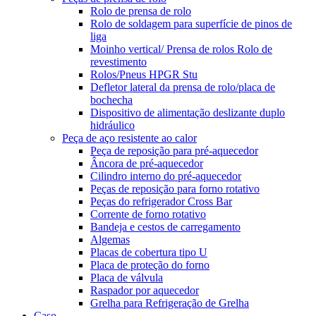
Rolo de prensa de rolo
Rolo de soldagem para superfície de pinos de
liga
Moinho vertical/ Prensa de rolos Rolo de
revestimento
Rolos/Pneus HPGR Stu
Defletor lateral da prensa de rolo/placa de
bochecha
Dispositivo de alimentação deslizante duplo
hidráulico
Peça de aço resistente ao calor
Peça de reposição para pré-aquecedor
Âncora de pré-aquecedor
Cilindro interno do pré-aquecedor
Peças de reposição para forno rotativo
Peças do refrigerador Cross Bar
Corrente de forno rotativo
Bandeja e cestos de carregamento
Algemas
Placas de cobertura tipo U
Placa de proteção do forno
Placa de válvula
Raspador por aquecedor
Grelha para Refrigeração de Grelha
Caso