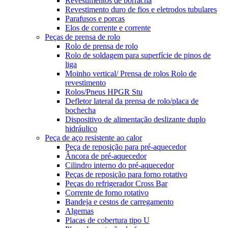
Revestimentos de borracha
Revestimento duro de fios e eletrodos tubulares
Parafusos e porcas
Elos de corrente e corrente
Peças de prensa de rolo
Rolo de prensa de rolo
Rolo de soldagem para superfície de pinos de
liga
Moinho vertical/ Prensa de rolos Rolo de
revestimento
Rolos/Pneus HPGR Stu
Defletor lateral da prensa de rolo/placa de
bochecha
Dispositivo de alimentação deslizante duplo
hidráulico
Peça de aço resistente ao calor
Peça de reposição para pré-aquecedor
Âncora de pré-aquecedor
Cilindro interno do pré-aquecedor
Peças de reposição para forno rotativo
Peças do refrigerador Cross Bar
Corrente de forno rotativo
Bandeja e cestos de carregamento
Algemas
Placas de cobertura tipo U