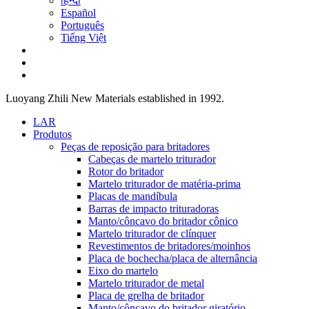
हिन्दी
Español
Português
Tiếng Việt
Luoyang Zhili New Materials established in 1992.
LAR
Produtos
Peças de reposição para britadores
Cabeças de martelo triturador
Rotor do britador
Martelo triturador de matéria-prima
Placas de mandíbula
Barras de impacto trituradoras
Manto/côncavo do britador cônico
Martelo triturador de clínquer
Revestimentos de britadores/moinhos
Placa de bochecha/placa de alternância
Eixo do martelo
Martelo triturador de metal
Placa de grelha de britador
Manto/côncavo do britador giratório