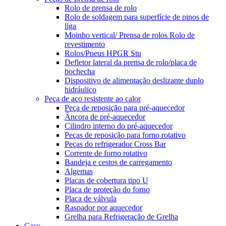
Rolo de prensa de rolo
Rolo de soldagem para superfície de pinos de
liga
Moinho vertical/ Prensa de rolos Rolo de
revestimento
Rolos/Pneus HPGR Stu
Defletor lateral da prensa de rolo/placa de
bochecha
Dispositivo de alimentação deslizante duplo
hidráulico
Peça de aço resistente ao calor
Peça de reposição para pré-aquecedor
Âncora de pré-aquecedor
Cilindro interno do pré-aquecedor
Peças de reposição para forno rotativo
Peças do refrigerador Cross Bar
Corrente de forno rotativo
Bandeja e cestos de carregamento
Algemas
Placas de cobertura tipo U
Placa de proteção do forno
Placa de válvula
Raspador por aquecedor
Grelha para Refrigeração de Grelha
Caso