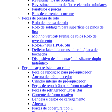
Revestimentos de borracha
Revestimento duro de fios e eletrodos tubulares
Parafusos e porcas
Elos de corrente e corrente
Peças de prensa de rolo
Rolo de prensa de rolo
Rolo de soldagem para superfície de pinos de
liga
Moinho vertical/ Prensa de rolos Rolo de
revestimento
Rolos/Pneus HPGR Stu
Defletor lateral da prensa de rolo/placa de
bochecha
Dispositivo de alimentação deslizante duplo
hidráulico
Peça de aço resistente ao calor
Peça de reposição para pré-aquecedor
Âncora de pré-aquecedor
Cilindro interno do pré-aquecedor
Peças de reposição para forno rotativo
Peças do refrigerador Cross Bar
Corrente de forno rotativo
Bandeja e cestos de carregamento
Algemas
Placas de cobertura tipo U