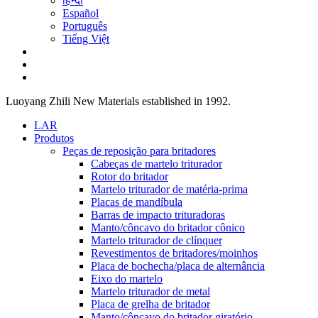
हिन्दी
Español
Português
Tiếng Việt
Luoyang Zhili New Materials established in 1992.
LAR
Produtos
Peças de reposição para britadores
Cabeças de martelo triturador
Rotor do britador
Martelo triturador de matéria-prima
Placas de mandíbula
Barras de impacto trituradoras
Manto/côncavo do britador cônico
Martelo triturador de clínquer
Revestimentos de britadores/moinhos
Placa de bochecha/placa de alternância
Eixo do martelo
Martelo triturador de metal
Placa de grelha de britador
Manto/côncavo do britador giratório