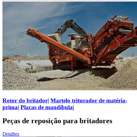
Rotor do britador
|
Martelo triturador de matéria-
prima
|
Placas de mandíbula
|
Peças de reposição para britadores
Detalhes