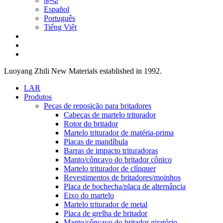
हिन्दी
Español
Português
Tiếng Việt
Luoyang Zhili New Materials established in 1992.
LAR
Produtos
Peças de reposição para britadores
Cabeças de martelo triturador
Rotor do britador
Martelo triturador de matéria-prima
Placas de mandíbula
Barras de impacto trituradoras
Manto/côncavo do britador cônico
Martelo triturador de clínquer
Revestimentos de britadores/moinhos
Placa de bochecha/placa de alternância
Eixo do martelo
Martelo triturador de metal
Placa de grelha de britador
Manto/côncavo do britador giratório