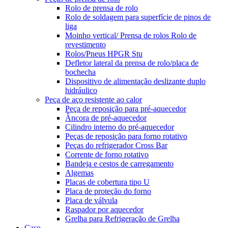
Rolo de prensa de rolo
Rolo de soldagem para superfície de pinos de
liga
Moinho vertical/ Prensa de rolos Rolo de
revestimento
Rolos/Pneus HPGR Stu
Defletor lateral da prensa de rolo/placa de
bochecha
Dispositivo de alimentação deslizante duplo
hidráulico
Peça de aço resistente ao calor
Peça de reposição para pré-aquecedor
Âncora de pré-aquecedor
Cilindro interno do pré-aquecedor
Peças de reposição para forno rotativo
Peças do refrigerador Cross Bar
Corrente de forno rotativo
Bandeja e cestos de carregamento
Algemas
Placas de cobertura tipo U
Placa de proteção do forno
Placa de válvula
Raspador por aquecedor
Grelha para Refrigeração de Grelha
Caso