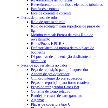
Revestimentos de borracha
Revestimento duro de fios e eletrodos tubulares
Parafusos e porcas
Elos de corrente e corrente
Peças de prensa de rolo
Rolo de prensa de rolo
Rolo de soldagem para superfície de pinos de
liga
Moinho vertical/ Prensa de rolos Rolo de
revestimento
Rolos/Pneus HPGR Stu
Defletor lateral da prensa de rolo/placa de
bochecha
Dispositivo de alimentação deslizante duplo
hidráulico
Peça de aço resistente ao calor
Peça de reposição para pré-aquecedor
Âncora de pré-aquecedor
Cilindro interno do pré-aquecedor
Peças de reposição para forno rotativo
Peças do refrigerador Cross Bar
Corrente de forno rotativo
Bandeja e cestos de carregamento
Algemas
Placas de cobertura tipo U